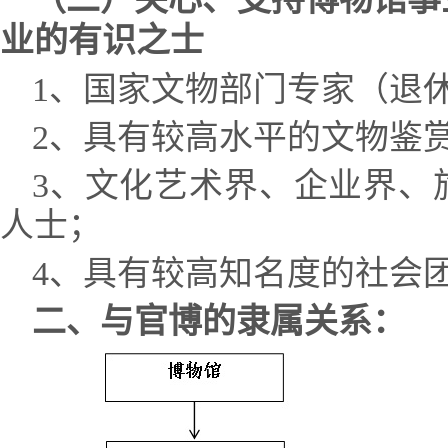
业的有识之士
1、国家文物部门专家（退
2、具有较高水平的文物鉴
3、文化艺术界、企业界、
人士；
4、具有较高知名度的社会
二、
与官博的隶属关系：