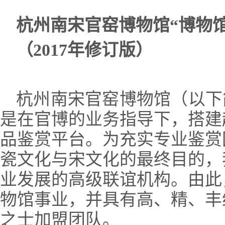
杭州南宋官窑博物馆“博物
（
2017
年修订版）
杭州南宋官窑博物馆（以下
是在官博的业务指导下，搭建
品鉴赏平台。为充实专业鉴赏
瓷文化与宋文化的最终目的，
业发展的高级联谊机构。由此
物馆事业，并具有高、精、丰
之士加盟团队。