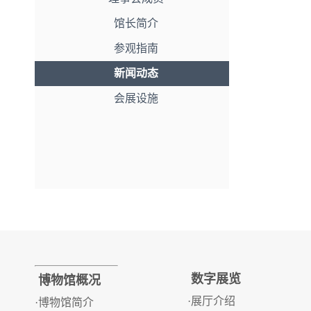
馆长简介
参观指南
新闻动态
会展设施
数字展览
博物馆概况
·展厅介绍
·博物馆简介