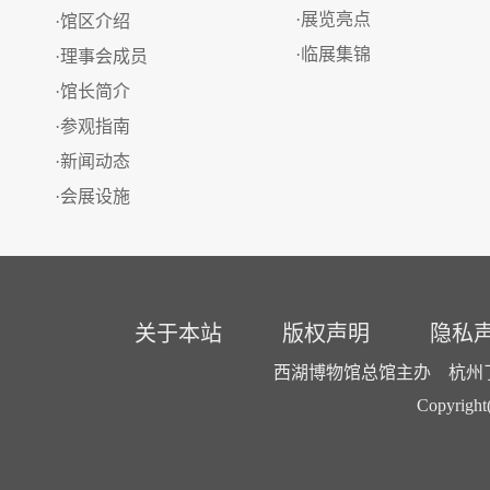
·展览亮点
·馆区介绍
·临展集锦
·理事会成员
·馆长简介
·参观指南
·新闻动态
·会展设施
关于本站
版权声明
隐私
西湖博物馆总馆主办 杭州了了
Copyright