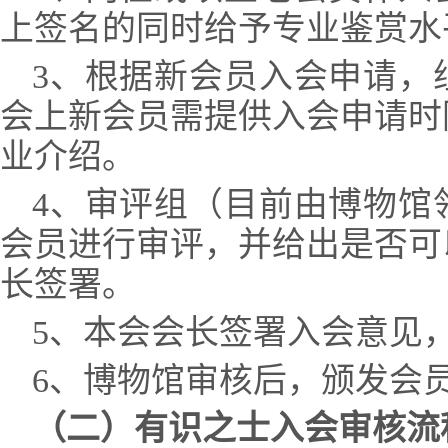
上签名的同时给予专业鉴赏水
3、根据新会员入会申请，
会上新会员需提供入会申请时
业介绍。
4、审评组（目前由博物馆
会员进行审评，并给出是否可
长签署。
5、本会会长签署入会意见
6、博物馆审核后，颁发会
（二）
有识之士入会审核流