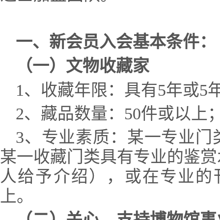
一、
新会员入会基本条件：
（一）
文物收藏家
1、收藏年限：具有5年或5
2、藏品数量：50件或以上
3、专业素质：某一专业门
某一收藏门类具有专业的鉴赏
人给予介绍），或在专业的
上。
（二）
关心、支持博物馆事